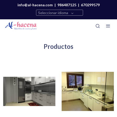
info@al-hacena.com
|
986487125
|
670299579
Seleccionar idioma
Productos